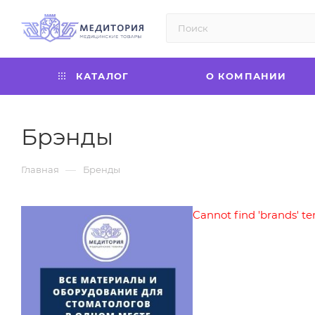
КАТАЛОГ
О КОМПАНИИ
Брэнды
—
Главная
Бренды
Cannot find 'brands' te