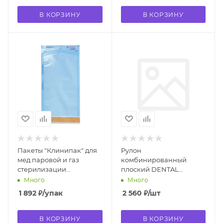
В КОРЗИНУ
В КОРЗИНУ
Пакеты "Клинипак" для
Рулон
мед паровой и газ
комбинированный
стерилизации
плоский DENTAL
самозапечат (бумага/
FORMULA РКП
Много
Много
пленка) 150*300 мм (200
паров.газов. стер. 200
1 892
₽
/упак
2 560
₽
/шт
шт)
мм * 200 м
В КОРЗИНУ
В КОРЗИНУ