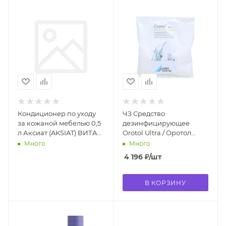
Кондиционер по уходу
ЧЗ Средство
за кожаной мебелью 0,5
дезинфицирующее
л Аксиат (AKSIAT) ВИТА-
Orotol Ultra / Оротол
ПУЛ
ультра 500гр
Много
Много
CDS120A6750
4 196
₽
/шт
В КОРЗИНУ