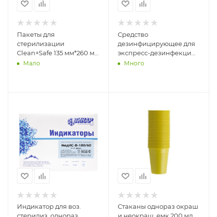
Пакеты для
Средство
стерилизации
дезинфицирующее для
Clean+Safe 135 мм*260 мм
экспресс-дезинфекци
(200шт.)
AKSIAT / АКСИАТ спрей
Мало
Много
0.75 литра ВИТА-ПУЛ
Индикатор для воз.
Стаканы однораз окраш
стерилиз. однораз.
и неокраш, емк 200 мл,