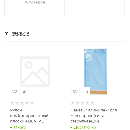
76 товаров
ФИЛЬТР
Рулон
Пакеты "Клинипак" для
комбинированный
мед паровой и газ
плоский DENTAL
стерилизации
FORMULA РКП
самозапечат (бумага/
Много
Достаточно