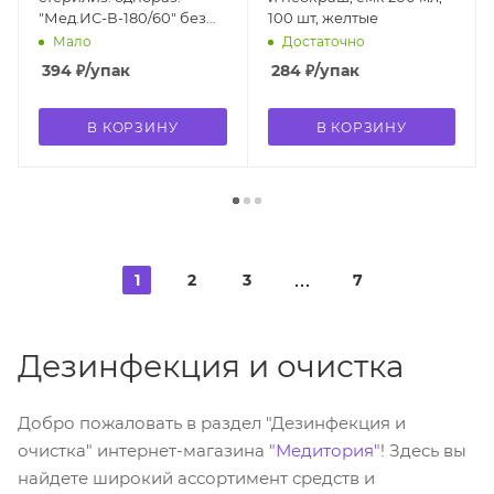
"Мед.ИС-В-180/60" без
100 шт, желтые
журнала (1000 шт)
Мало
Достаточно
394
₽
/упак
284
₽
/упак
В КОРЗИНУ
В КОРЗИНУ
1
2
3
7
Дезинфекция и очистка
Добро пожаловать в раздел "Дезинфекция и
очистка" интернет-магазина
"Медитория"
! Здесь вы
найдете широкий ассортимент средств и