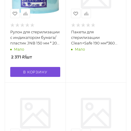
Рулон для стерилизации
Пакеты для
с индикатором бумага/
стерилизации
пластик JNB 150 мм * 200
Clean+Safe 190 мм*360
м
мм (200шт.)
Мало
Мало
2 371
₽
/шт
В КОРЗИНУ