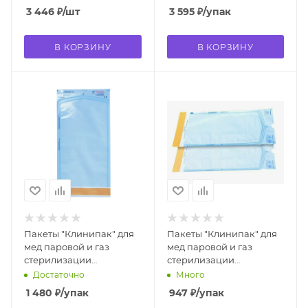
паров.газов. стер. 300
пленка) 250*400 мм (200
3 446
₽
/шт
3 595
₽
/упак
мм * 200 м
шт)
В КОРЗИНУ
В КОРЗИНУ
Пакеты "Клинипак" для
Пакеты "Клинипак" для
мед паровой и газ
мед паровой и газ
стерилизации
стерилизации
самозапечат (бумага/
самозапечат (бумага/
Достаточно
Много
пленка) 130*250 мм (200
пленка) 90*160 мм (200
1 480
₽
/упак
947
₽
/упак
шт)
шт)