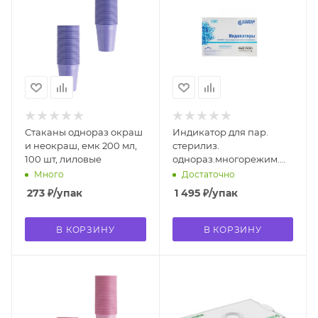
Стаканы однораз окраш
Индикатор для пар.
и неокраш, емк 200 мл,
стерилиз.
100 шт, лиловые
однораз.многорежим.
"Интест-ПФ" 1000
Много
Достаточно
журналом
273
₽
/упак
1 495
₽
/упак
В КОРЗИНУ
В КОРЗИНУ