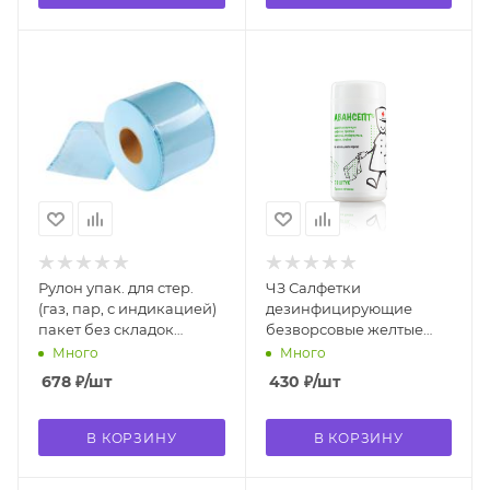
Рулон упак. для стер.
ЧЗ Салфетки
(газ, пар, с индикацией)
дезинфицирующие
пакет без складок
безворсовые желтые
EuroType / Евротайп 50
"Авансепт" (70 шт. в
Много
Много
мм * 200 м
полимерной банке)
678
₽
/шт
430
₽
/шт
ВИТА-ПУЛ
В КОРЗИНУ
В КОРЗИНУ