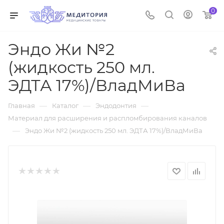
0
Эндо Жи №2
(жидкость 250 мл.
ЭДТА 17%)/ВладМиВа
—
—
—
Главная
Каталог
Эндодонтия
Материал для расширения и распломбирования каналов
—
Эндо Жи №2 (жидкость 250 мл. ЭДТА 17%)/ВладМиВа