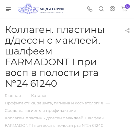
0
Коллаген. пластины
д/десен с маклеей,
шалфеем
FARMADONT I при
восп в полости рта
№24 61240
—
—
Главная
Каталог
—
Профилактика, защита, гигиена и косметология
—
Средства гигиены и профилактики
Коллаген. пластины д/десен с маклеей, шалфеем
FARMADONT I при восп в полости рта №24 61240