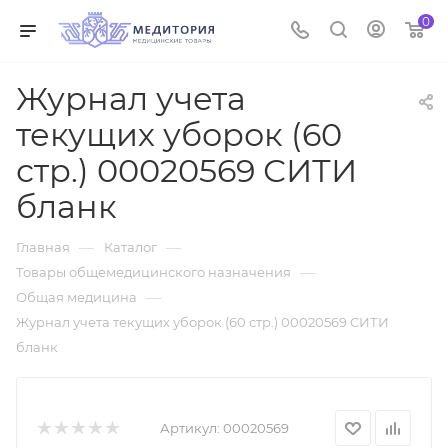
0
Журнал учета
текущих уборок (60
стр.) 00020569 СИТИ
бланк
—
—
Главная
Каталог
—
Товары общемедицинского назначения
—
Общая медицина
Журнал учета текущих уборок (60 стр.) 00020569 СИТИ
бланк
Артикул:
00020569