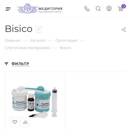
0
Bisico
1
—
—
—
Главная
Каталог
Ортопедия
—
Слепочные материалы
Bisico
ФИЛЬТР