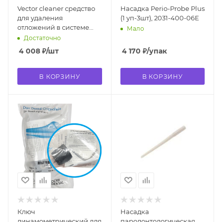
Vector cleaner средство
Насадка Perio-Probe Plus
для удаления
(1 уп-3шт), 2031-400-06E
отложений в системе
Мало
шлангов и
Достаточно
наконечниках VECTOR
4 008
₽
/шт
4 170
₽
/упак
2,5 литра
В КОРЗИНУ
В КОРЗИНУ
Ключ
Насадка
динамометрический для
пародонтологическая