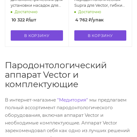
установки насадок для
Supra для Vector, гибкий
Vector 2030-150-06E
зонд, 3 шт. 2030-152-01E
Достаточно
Достаточно
10 322
₽
/шт
4 762
₽
/упак
В КОРЗИНУ
В КОРЗИНУ
Пародонтологический
аппарат Vector и
комплектующие
В интернет-магазине
"Медитория"
мы предлагаем
полный ассортимент пародонтологического
оборудования, включая аппарат Vector и
необходимые комплектующие. Аппарат Vector
зарекомендовал себя как одно из лучших решений