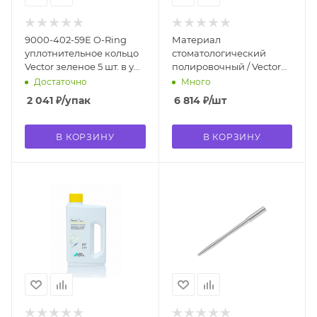
9000-402-59E O-Ring
Материал
уплотнительное кольцо
стоматологический
Vector зеленое 5 шт. в уп.
полировочный / Vector
Durr Dental
fluid Polish 200 мл
Достаточно
Много
CWZ510C2350
2 041
₽
/упак
6 814
₽
/шт
В КОРЗИНУ
В КОРЗИНУ