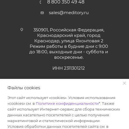
8 800 350 49 48
sales@meditory.ru
350901, Российская Федерация,
Краснодарский край, город
Краснодар, улица Яхонтовая 2
Режим работы в будние дни с 9:00
до 18:00, выходные дни - суббота и
воскресенье.
ИНН 2311301212
Файлы cookies
Этот сайт использует «cookies». Условия использования
«cookies» см. в
Политике конфиденциальности
*. Также
сайт использует Интернет-сервис для сбора технических
данных касательно посетителей с целью получения
маркетинговой и статистической информации.
2026 © Интернет-магазин стоматологических материалов
Условия обработки данных посетителей сайта см. в
По вопросам качества обслуживания обращайтесь в нашу