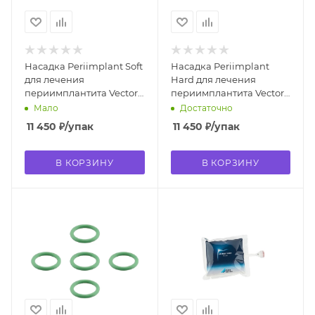
Насадка Periimplant Soft
Насадка Periimplant
для лечения
Hard для лечения
периимплантита Vector
периимплантита Vector
(3 шт. в уп.) Durr Dental
(3 шт. в уп.) Durr Dental
Мало
Достаточно
2031-474-01E
2031-473-01E
11 450
₽
/упак
11 450
₽
/упак
В КОРЗИНУ
В КОРЗИНУ