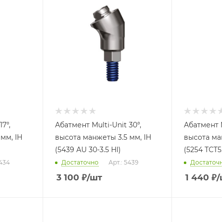
7°,
Абатмент Multi-Unit 30°,
Абатмент M
мм, IH
высота манжеты 3.5 мм, IH
высота ма
(5439 AU 30-3.5 HI)
(5254 TCT5
5434
Достаточно
Арт.: 5439
Достаточ
3 100
₽
/шт
1 440
₽
/