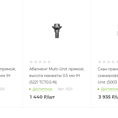
 прямой,
Абатмент Multi-Unit прямой,
Cкан-тран
мм IH
высота манжеты 0.5 мм IH
сканирова
(5221 TCT0.5-N)
Unit (5003
5222
Достаточно
Арт.: 5221
Достаточ
1 440
₽
/шт
3 935
₽
/