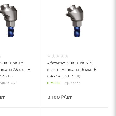
ulti-Unit 17°,
Абатмент Multi-Unit 30°,
нжеты 2.5 мм, IH
высота манжеты 1.5 мм, IH
-2.5 HI)
(5437 AU 30-1.5 HI)
Арт.: 5433
Мало
Арт.: 5437
шт
3 100
₽
/шт