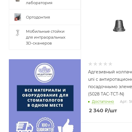
лаборатория
Ортодонтия
Мобильные стойки
для интраоральных
3D-сканеров
Aдгезивный колпачо
uni с антиротацио
посадочнымо элем
(5028 TAC-TCT-N)
Достаточно
Арт.: 
2 340
₽
/шт