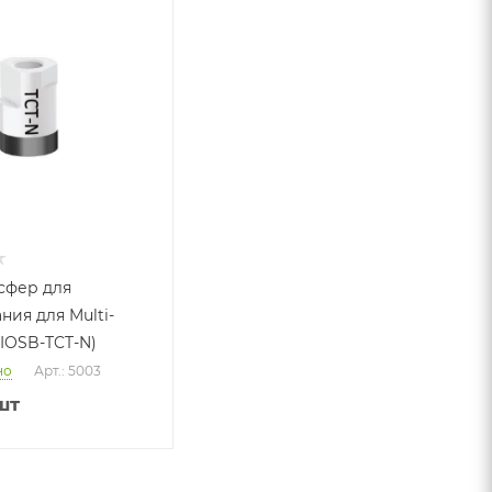
сфер для
ния для Multi-
 IOSB-TCT-N)
но
Арт.: 5003
шт