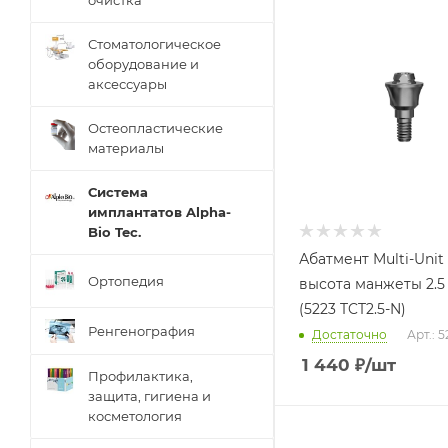
очистка
Стоматологическое
оборудование и
аксессуары
Остеопластические
материалы
Система
имплантатов Alpha-
Bio Tec.
Абатмент Multi-Unit
Ортопедия
высота манжеты 2.5
(5223 TCT2.5-N)
Ренгенография
Достаточно
Арт.: 
1 440
₽
/шт
Профилактика,
защита, гигиена и
косметология