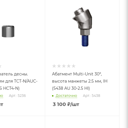
атель десны.
Абатмент Multi-Unit 30°,
мм для TCT-N/AUC-
высота манжеты 2.5 мм, IH
6 HCT4-N)
(5438 AU 30-2.5 HI)
но
Арт.: 5236
Достаточно
Арт.: 5438
шт
3 100
₽
/шт