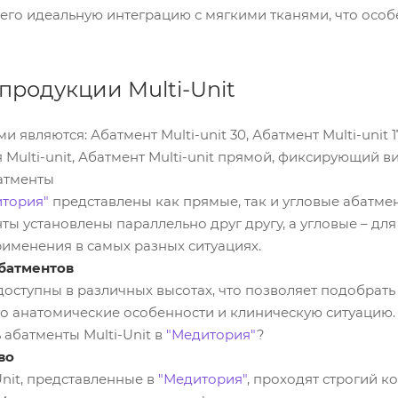
 его идеальную интеграцию с мягкими тканями, что осо
продукции Multi-Unit
являются: Абатмент Multi-unit 30, Абатмент Multi-unit 
Multi-unit, Абатмент Multi-unit прямой, фиксирующий ви
атменты
тория"
представлены как прямые, так и угловые абатмен
нты установлены параллельно друг другу, а угловые – дл
именения в самых разных ситуациях.
батментов
 доступны в различных высотах, что позволяет подобра
го анатомические особенности и клиническую ситуацию.
 абатменты Multi-Unit в
"Медитория"
?
во
Unit, представленные в
"Медитория"
, проходят строгий 