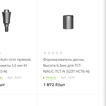
ulti-Unit прямой,
Формирователь десны.
нжеты 5.5 мм IH
Высота 6.3мм для TCT-
.5-N)
N/AUC-TCT-N (5237 HCT6-N)
но
Арт.: 5254
Много
Арт.: 5237
шт
1 872
₽
/шт