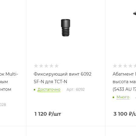
к Multi-
Фиксирующий винт 6092
Абатмент M
нным
SF-N для TCT-N
высота ма
ентом
(5433 AU 17
Достаточно
Арт.: 6092
Много
5028
1 120
₽
/шт
3 100
₽
/