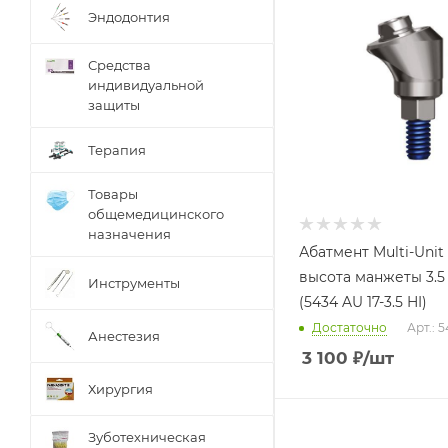
Эндодонтия
Средства
индивидуальной
защиты
Терапия
Товары
общемедицинского
назначения
Абатмент Multi-Unit 1
высота манжеты 3.5 
Инструменты
(5434 AU 17-3.5 HI)
Достаточно
Арт.: 
Анестезия
3 100
₽
/шт
Хирургия
Зуботехническая