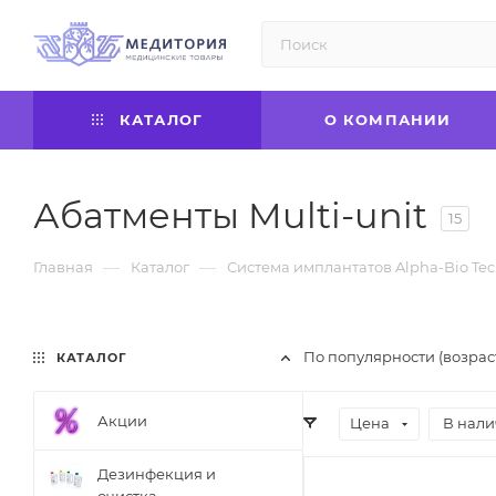
КАТАЛОГ
О КОМПАНИИ
Абатменты Multi-unit
15
—
—
Главная
Каталог
Система имплантатов Alpha-Bio Tec
По популярности (возрас
КАТАЛОГ
Акции
Цена
В нал
Дезинфекция и