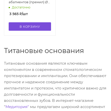
абатментов (премил) Ø
11.5 мм (4990 BA-PF-CHC)
Достаточно
3 565
₽
/шт
В КОРЗИНУ
Титановые основания
Титановые основания являются ключевым
компонентом в современном стоматологическом
протезировании и имплантации. Они обеспечивают
прочное и надежное соединение между
имплантатом и протезом, что критически важно для
долговечности и функциональности
восстановленных зубов. В интернет-магазине
"
Медитория"
мы предлагаем широкий ассортимент