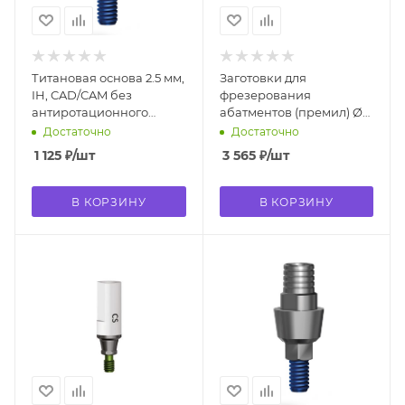
Титановая основа 2.5 мм,
Заготовки для
IH, CAD/CAM без
фрезерования
антиротационного
абатментов (премил) Ø
посадочного элемента
11.5 мм (4988 BA-PF-IH)
Достаточно
Достаточно
(4952, CCTB-R-2.5)
1 125
₽
/шт
3 565
₽
/шт
В КОРЗИНУ
В КОРЗИНУ