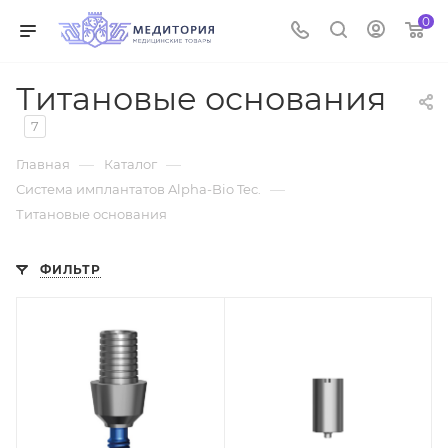
0
Титановые основания
7
—
—
Главная
Каталог
—
Система имплантатов Alpha-Bio Tec.
Титановые основания
ФИЛЬТР