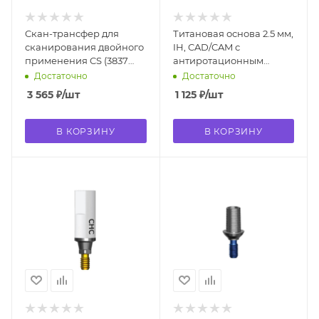
Cкан-трансфер для
Титановая основа 2.5 мм,
сканирования двойного
IH, CAD/CAM с
применения CS (3837
антиротационным
IOSB-CS)
посадочным элементом
Достаточно
Достаточно
(4951, CCTB-2.5)
3 565
₽
/шт
1 125
₽
/шт
В КОРЗИНУ
В КОРЗИНУ