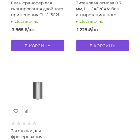
Cкан-трансфер для
Титановая основа 0.7
сканирования двойного
мм, IH, CAD/CAM без
применения CHC (5021
антиротационного
SB-CHC)
посадочного элемента
Достаточно
Достаточно
(5025, CCTB-R)
3 565
₽
/шт
1 225
₽
/шт
В КОРЗИНУ
В КОРЗИНУ
Заготовки для
фрезерования