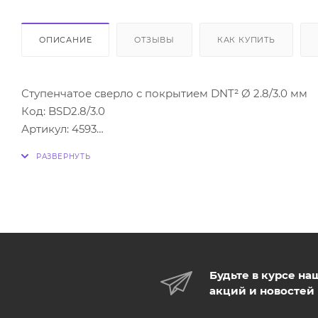
ОПИСАНИЕ
ОТЗЫВЫ
КАК КУПИТЬ
Ступенчатое сверло с покрытием DNT² Ø 2.8/3.0 мм
Код: BSD2.8/3.0
Артикул: 4593
Описание:
• углеродно-титановое покрытие DNT²
• цветовая кодировка
• контрастная, понятная маркировка
• многослойное покрытие темно-серого цвета
• длительный срок службы, устойчивость к коррозии
• совместимость со всеми ограничителями глубины
Будьте в курсе на
акций и новостей