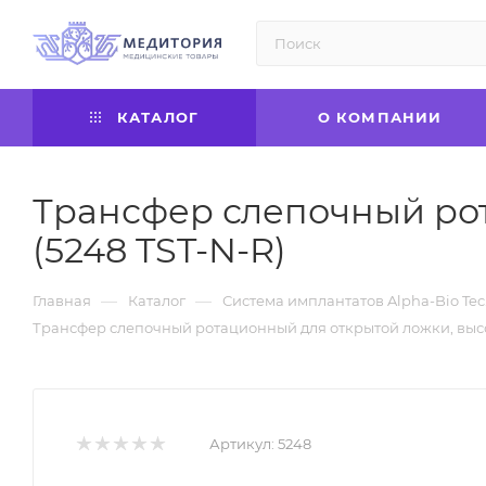
КАТАЛОГ
О КОМПАНИИ
Трансфер слепочный рот
(5248 TST-N-R)
—
—
Главная
Каталог
Система имплантатов Alpha-Bio Tec
Трансфер слепочный ротационный для открытой ложки, высот
Артикул:
5248