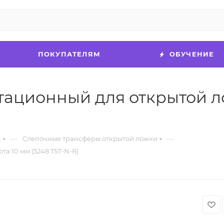
ПОКУПАТЕЛЯМ
ОБУЧЕНИЕ
ационный для открытой ло
—
—
.
Слепочные трансферы открытой ложки
а 10 мм (5248 TST-N-R)